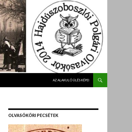
KILÉPÉS A TARTALOMBA
AZ ALAKULÓ ÜLÉS KÉPEI
OLVASÓKÖRI PECSÉTEK