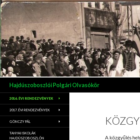
Keresés
Hajdúszoboszlói Polgári Olvasókör
2016. ÉVI RENDEZVÉNYEK
2017. ÉVI RENDEZVÉNYEK
KÖZGY
GÖNCZY PÁL
TANYAI ISKOLÁK
A közgyűlés hely
HAJDÚSZOBOSZLÓN