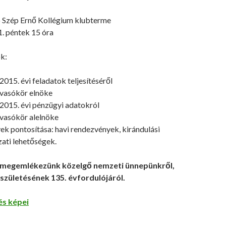
 Szép Ernő Kollégium klubterme
1. péntek 15 óra
k:
015. évi feladatok teljesítéséről
lvasókör elnöke
2015. évi pénzügyi adatokról
lvasókör alelnöke
vek pontosítása: havi rendezvények, kirándulási
zati lehetőségek.
 megemlékezünk közelgő nemzeti ünnepünkről,
 születésének 135. évfordulójáról.
s képei