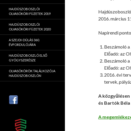
HAJDÚSZOBOSZLÓI
Hajdúszoboszló
OLVASÓKÖRI FÜZETEK 2019
2016. március 1
HAJDÚSZOBOSZLÓI
OLVASÓKÖRI FÜZETEK 2020
Napirendi ponto
A SZEJDI-DÚLÁS 360.
ÉVFORDULÓJÁRA
Beszámoló a 2
Előadó: az O
HAJDÚSZOBOSZLÓ ELSŐ
Beszámoló a 
GYÓGYSZERÉSZE
Előadó: az O
OLVASÓKÖRÖK TALÁLKOZÓJA
2016. évi ter
HAJDÚSZOBOSZLÓN
tervek, pályá
A közgyűlésen
és Bartók Béla
A megemlékezé