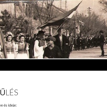
ŰLÉS
e és ideje: