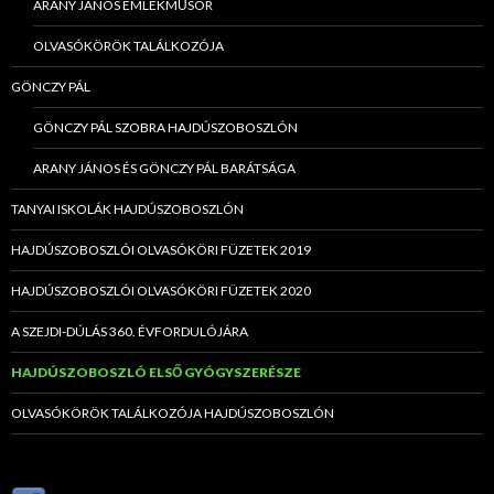
ARANY JÁNOS EMLÉKMŰSOR
OLVASÓKÖRÖK TALÁLKOZÓJA
GÖNCZY PÁL
GÖNCZY PÁL SZOBRA HAJDÚSZOBOSZLÓN
ARANY JÁNOS ÉS GÖNCZY PÁL BARÁTSÁGA
TANYAI ISKOLÁK HAJDÚSZOBOSZLÓN
HAJDÚSZOBOSZLÓI OLVASÓKÖRI FÜZETEK 2019
HAJDÚSZOBOSZLÓI OLVASÓKÖRI FÜZETEK 2020
A SZEJDI-DÚLÁS 360. ÉVFORDULÓJÁRA
HAJDÚSZOBOSZLÓ ELSŐ GYÓGYSZERÉSZE
OLVASÓKÖRÖK TALÁLKOZÓJA HAJDÚSZOBOSZLÓN