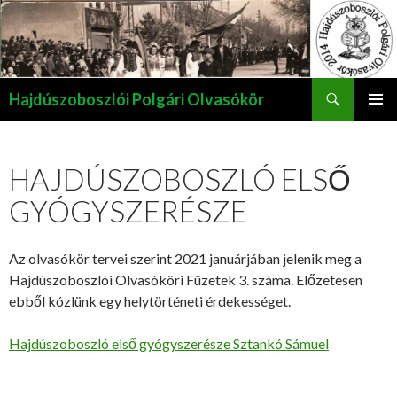
Keresés
Hajdúszoboszlói Polgári Olvasókör
KILÉPÉS
ELSŐDL
A
MENÜ
TARTALOMBA
HAJDÚSZOBOSZLÓ ELSŐ
GYÓGYSZERÉSZE
Az olvasókör tervei szerint 2021 januárjában jelenik meg a
Hajdúszoboszlói Olvasóköri Füzetek 3. száma. Előzetesen
ebből kózlünk egy helytörténeti érdekességet.
Hajdúszoboszló első gyógyszerésze Sztankó Sámuel