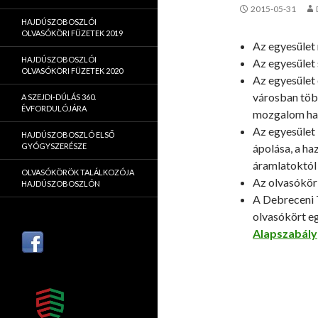
2015-05-31
HAJDÚSZOBOSZLÓI
OLVASÓKÖRI FÜZETEK 2019
Az egyesület
HAJDÚSZOBOSZLÓI
Az egyesület
OLVASÓKÖRI FÜZETEK 2020
Az egyesület 
városban töb
A SZEJDI-DÚLÁS 360.
ÉVFORDULÓJÁRA
mozgalom hag
Az egyesület 
HAJDÚSZOBOSZLÓ ELSŐ
GYÓGYSZERÉSZE
ápolása, a ha
áramlatoktól 
OLVASÓKÖRÖK TALÁLKOZÓJA
Az olvasókör 
HAJDÚSZOBOSZLÓN
A Debreceni 
olvasókört e
Alapszabály