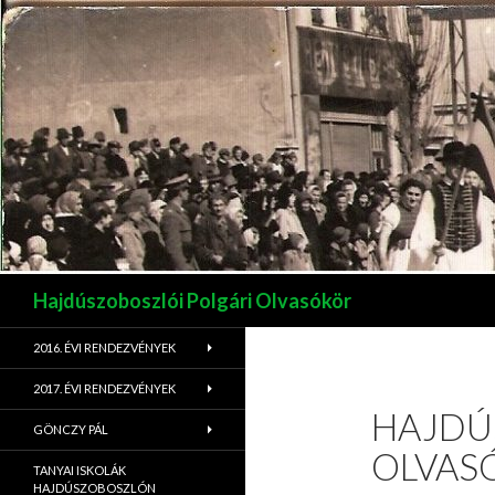
Keresés
Hajdúszoboszlói Polgári Olvasókör
2016. ÉVI RENDEZVÉNYEK
2017. ÉVI RENDEZVÉNYEK
HAJDÚ
GÖNCZY PÁL
OLVAS
TANYAI ISKOLÁK
HAJDÚSZOBOSZLÓN