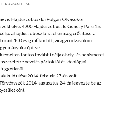
DR. KOVÁCS BÉLÁNÉ
 neve: Hajdúszoboszlói Polgári Olvasókör
 székhelye: 4200 Hajdúszoboszló Gönczy Pál u 15.
célja: a hajdúszoboszlói szellemiség erősítése, a
b mint 100 évig működött, virágzó olvasóköri
yományaira építve.
kiemelten fontos további célja a hely- és honismeret
zaszeretetre nevelés pártoktól és ideológiai
függetlenül.
alakuló ülése 2014. február 27-én volt.
Törvényszék 2014. augusztus 24-én jegyezte be az
gyesületként.