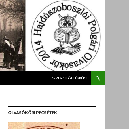
KILÉPÉS A TARTALOMBA
AZ ALAKULÓ ÜLÉS KÉPEI
OLVASÓKÖRI PECSÉTEK